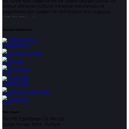
Biz, İzmir kent değerlerinin bir başka deyişle somut ve
somut olmayan kültürel mirasının korunması ve
yaşatılması için çalışan bir sivil toplum kuruluşuyuz.
HIKAYEMIZ
İnternet Sitelerimiz:
Kültürel Miras
Platformu
Smyrna Agorası
Kontak
İzmirShop
Kemeraltı
Hikayeleri
Kısa Kısa Kemeraltı
ÖzetKitap
Bize Ulaşın:
Tan Mh. Eşrefpaşa Cd. No:132
35290 Konak, İzmir, Türkiye