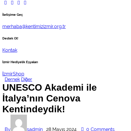
İletişime Geç
merhaba@kentimizizmir.org.tr
Destek Ol!
Kontak
İzmir Hediyelik Eşyaları
İzmirShop
Dernek
Diğer
UNESCO Akademi ile
İtalya’nın Cenova
Kentindeydik!
By
sadmin
28 Mayıs 2024
0
Comments