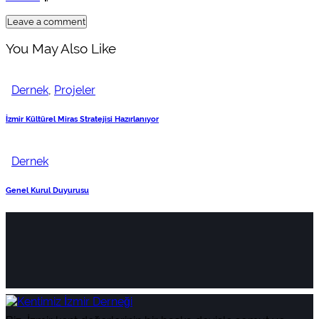
You May Also Like
Dernek
,
Projeler
İzmir Kültürel Miras Stratejisi Hazırlanıyor
Dernek
Genel Kurul Duyurusu