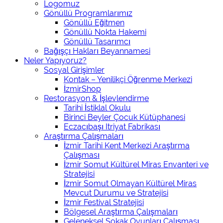
Logomuz
Gönüllü Programlarımız
Gönüllü Eğitmen
Gönüllü Nokta Hakemi
Gönüllü Tasarımcı
Bağışçı Hakları Beyannamesi
Neler Yapıyoruz?
Sosyal Girişimler
Kontak – Yenilikçi Öğrenme Merkezi
İzmirShop
Restorasyon & İşlevlendirme
Tarihi İstiklal Okulu
Birinci Beyler Çocuk Kütüphanesi
Eczacıbaşı Itriyat Fabrikası
Araştırma Çalışmaları
İzmir Tarihi Kent Merkezi Araştırma
Çalışması
İzmir Somut Kültürel Miras Envanteri ve
Stratejisi
İzmir Somut Olmayan Kültürel Miras
Mevcut Durumu ve Stratejisi
İzmir Festival Stratejisi
Bölgesel Araştırma Çalışmaları
Geleneksel Sokak Oyunları Çalışması