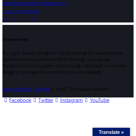
merhaba@kentimizizmir.org.tr
+90 232 332 1922
Sorumluluk Reddi
Bu yayın Avrupa Birliği’nin maddi desteği ile hazırlanmıştır.
İçerik tamamıyla Kentimiz İzmir Derneği ve proje eş
faydalanıcısı kuruluşların sorumluluğu altındadır ve Avrupa
Birliği’nin görüşlerini yansıtmak zorunda değildir.
Kentimiz İzmir Derneği
© 2026. Tüm hakları saklıdır.
Facebook
Twitter
Instagram
YouTube
Translate »